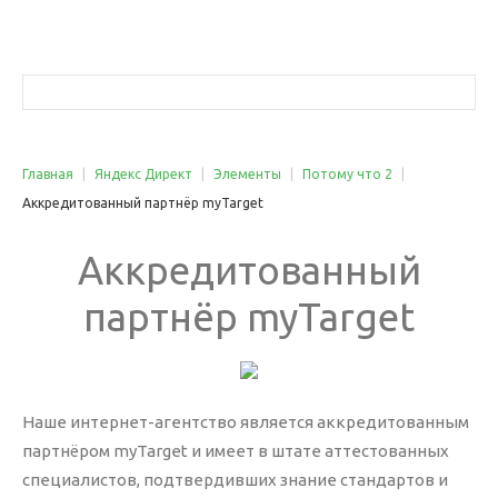
Услуги
Трафик
Главная
|
Яндекс Директ
|
Элементы
|
Потому что 2
|
Аккредитованный партнёр myTarget
Контекстная реклама
Аккредитованный
Яндекс Директ
Google AdWords
партнёр
myTarget
Ретаргетинг (ремаркетинг)
Реклама в соцсетях
Медийная реклама
Наше интернет-агентство является аккредитованным
Яндекс Маркет
партнёром myTarget и имеет в штате аттестованных
Видеореклама YouTube
специалистов, подтвердивших знание стандартов и
Поисковое продвижение