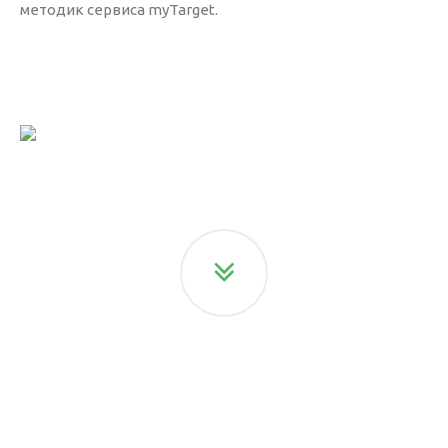
методик сервиса myTarget.
Таргетированная реклама
Аналитика
Веб-аналитика
Коллтрекинг
Аудит сайта
Аудит контекстной рекламы
Сайты
Создание
Поддержка
On-line консультант
Callback-сервис