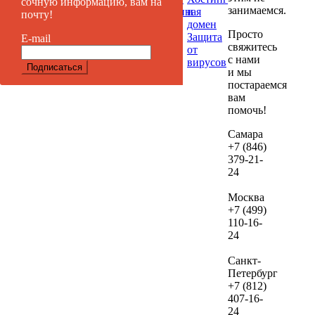
сочную информацию, вам на
занимаемся.
Таргетированная
и
почту!
если
реклама
домен
дал
Просто
Защита
E-mail
вы
свяжитесь
от
реши
с нами
вирусов
и мы
их
постараемся
веде
вам
нам.
помочь!
В сл
Самара
+7 (846)
если
379-21-
посл
24
про
ауди
Москва
не
+7 (499)
зака
110-16-
24
веде
рекл
Санкт-
сто
Петербург
дан
+7 (812)
услу
407-16-
сост
24