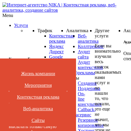
Menu
Услуги
Трафик
Аналитика
Другие
Ак
Контекстная
Веб-
услуги
реклама
аналитика
Ауд
Если вы
Яндекс
Коллтрекинг
внимательно
Директ
Аудит
Опи
изучили
Google
сайта
спе
Категории Блога
весь
AdWords
Аудит
список
Ретаргетинг
контекстной
оказываемых
(ремаркетинг)
рекламы
Жизнь компании
Нет времени читать?
Ауд
нами
Реклама
Сайты
ваш
услуг и
в
Создание
Мероприятия
не
кам
Подпишись
соцсетях
Поддержка
нашли
Медийная
On-
Янд
Контекстная реклама
то, что
реклама
line
Нет времени
Дир
искали,
Яндекс
консультант
или
читать?
Веб-аналитика
это еще
Маркет
Callback-
Goo
не
Видеореклама
сервис
AdW
значит,
YouTube
Резервное
Сайты
Подпишитесь и мы будем
что мы
про
Поисковое
копирование
высылать только самую
этим не
продвижение
Хостинг
БЕС