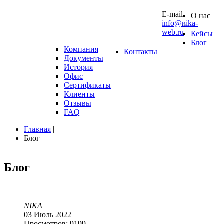
10 0
E-mail
О нас
info@nika-
web.ru
Кейсы
Блог
Компания
Контакты
Документы
История
Офис
Сертификаты
Клиенты
Отзывы
FAQ
Главная
|
Блог
Блог
NIKA
03 Июль 2022
Просмотров: 9199