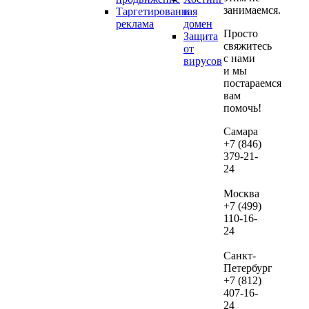
занимаемся.
Таргетированная
и
если
реклама
домен
дал
Просто
Защита
вы
свяжитесь
от
реши
с нами
вирусов
и мы
их
постараемся
веде
вам
нам.
помочь!
В сл
Самара
+7 (846)
если
379-21-
посл
24
про
ауди
Москва
не
+7 (499)
зака
110-16-
24
веде
рекл
Санкт-
сто
Петербург
дан
+7 (812)
услу
407-16-
сост
24