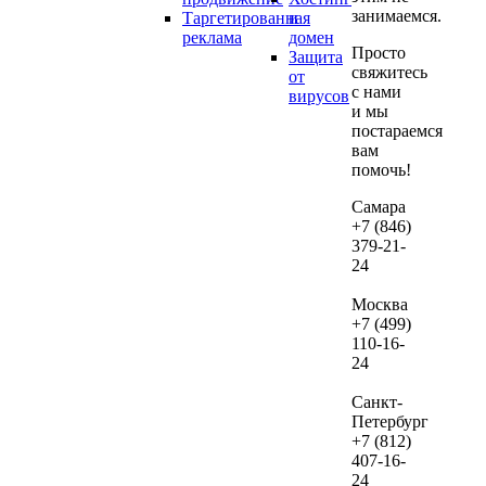
занимаемся.
Таргетированная
и
если
реклама
домен
дал
Просто
Защита
вы
свяжитесь
от
реши
с нами
вирусов
и мы
их
постараемся
веде
вам
нам.
помочь!
В сл
Самара
+7 (846)
если
379-21-
посл
24
про
ауди
Москва
не
+7 (499)
зака
110-16-
24
веде
рекл
Санкт-
сто
Петербург
дан
+7 (812)
услу
407-16-
сост
24