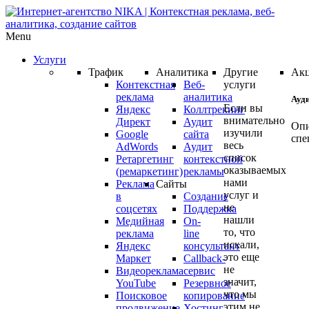
Menu
Услуги
Трафик
Аналитика
Другие
Ак
Контекстная
Веб-
услуги
реклама
аналитика
Ауд
Если вы
Яндекс
Коллтрекинг
внимательно
Директ
Аудит
Опи
изучили
Google
сайта
спе
весь
AdWords
Аудит
список
Ретаргетинг
контекстной
оказываемых
(ремаркетинг)
рекламы
Ауд
нами
Реклама
Сайты
ваш
услуг и
в
Создание
не
кам
соцсетях
Поддержка
нашли
Медийная
On-
Янд
то, что
реклама
line
Дир
искали,
Яндекс
консультант
или
это еще
Маркет
Callback-
Goo
не
Видеореклама
сервис
AdW
значит,
YouTube
Резервное
что мы
про
Поисковое
копирование
этим не
продвижение
Хостинг
БЕС