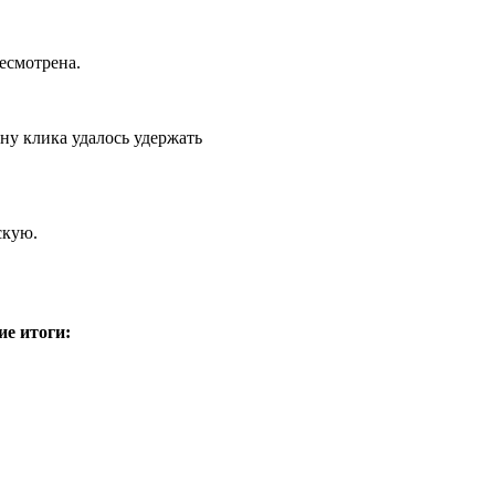
есмотрена.
ну клика удалось удержать
скую.
ие итоги: