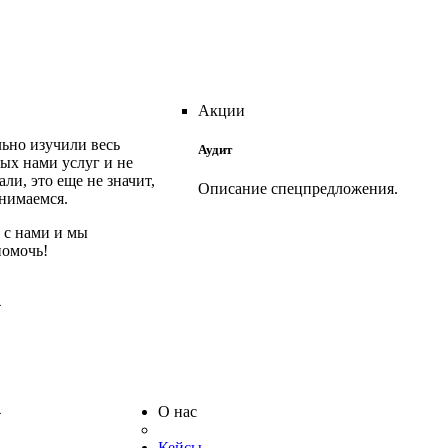
Акции
ьно изучили весь
Аудит
ых нами услуг и не
али, это еще не значит,
Описание спецпредложения.
анимаемся.
 с нами и мы
Аудит ваших рекламных кампаний Яндекс
помочь!
Директ или Google AdWords проводится
БЕСПЛАТНО, если в дальнейшем вы
4
решите доверить их ведение нам.
В случае, если после проведения аудита вы
закажете ведение рекламы, стоимость данн
услуги составит 10 000 р.
4
О нас
Кейсы