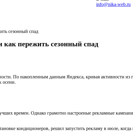
info@nika-web.ru
жить сезонный спад
и
как
пережить
сезонный
спад
ости. По накопленным данным Яндекса, кривая активности из го
к осени.
учших времен. Однако грамотно настроеные рекламные кампании 
тановке кондиционеров, решил запустить рекламу в июле, когда