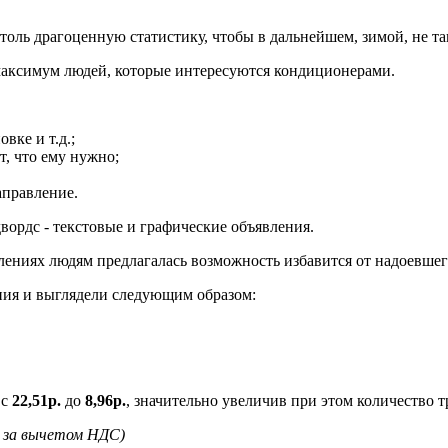
толь драгоценную статистику, чтобы в дальнейшем, зимой, не так
 максимум людей, которые интересуются кондиционерами.
вке и т.д.;
т, что ему нужно;
аправление.
ордс - текстовые и графические объявления.
влениях людям предлагалась возможность избавится от надоевшег
ния и выглядели следующим образом:
 с
22,51р.
до
8,96р.
, значительно увеличив при этом количество т
я за вычетом НДС)