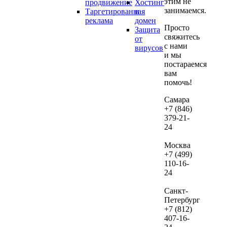
этим не
продвижение
Хостинг
БЕС
занимаемся.
Таргетированная
и
если
реклама
домен
дал
Просто
Защита
вы
свяжитесь
от
реши
с нами
вирусов
и мы
их
постараемся
веде
вам
нам.
помочь!
В сл
Самара
+7 (846)
если
379-21-
посл
24
про
ауди
Москва
не
+7 (499)
зака
110-16-
24
веде
рекл
Санкт-
сто
Петербург
дан
+7 (812)
услу
407-16-
сост