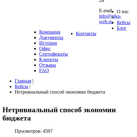
24
10 0
E-mail
О нас
info@nika-
web.ru
Кейсы
Блог
Компания
Контакты
Документы
История
Офис
Сертификаты
Клиенты
Отзывы
FAQ
Главная
|
Кейсы
|
Нетривиальный способ экономии бюджета
Нетривиальный
способ
экономии
бюджета
Просмотров: 4597