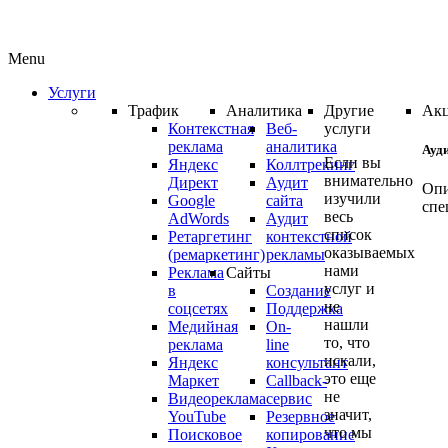
Menu
Услуги
Трафик
Аналитика
Другие
Ак
Контекстная
Веб-
услуги
реклама
аналитика
Ауд
Если вы
Яндекс
Коллтрекинг
внимательно
Директ
Аудит
Опи
изучили
Google
сайта
спе
весь
AdWords
Аудит
список
Ретаргетинг
контекстной
оказываемых
(ремаркетинг)
рекламы
Ауд
нами
Реклама
Сайты
ваш
услуг и
в
Создание
не
кам
соцсетях
Поддержка
нашли
Медийная
On-
Янд
то, что
реклама
line
Дир
искали,
Яндекс
консультант
или
это еще
Маркет
Callback-
Goo
не
Видеореклама
сервис
AdW
значит,
YouTube
Резервное
что мы
про
Поисковое
копирование