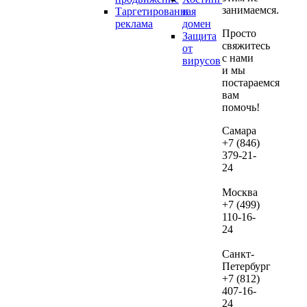
занимаемся.
Таргетированная
и
если
реклама
домен
дал
Просто
Защита
вы
свяжитесь
от
реши
с нами
вирусов
и мы
их
постараемся
веде
вам
нам.
помочь!
В сл
Самара
+7 (846)
если
379-21-
посл
24
про
ауди
Москва
не
+7 (499)
зака
110-16-
24
веде
рекл
Санкт-
сто
Петербург
дан
+7 (812)
услу
407-16-
сост
24