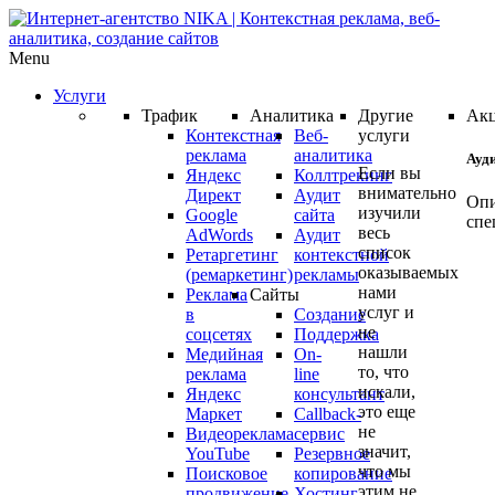
Menu
Услуги
Трафик
Аналитика
Другие
Ак
Контекстная
Веб-
услуги
реклама
аналитика
Ауд
Если вы
Яндекс
Коллтрекинг
внимательно
Директ
Аудит
Опи
изучили
Google
сайта
спе
весь
AdWords
Аудит
список
Ретаргетинг
контекстной
оказываемых
(ремаркетинг)
рекламы
Ауд
нами
Реклама
Сайты
ваш
услуг и
в
Создание
не
кам
соцсетях
Поддержка
нашли
Медийная
On-
Янд
то, что
реклама
line
Дир
искали,
Яндекс
консультант
или
это еще
Маркет
Callback-
Goo
не
Видеореклама
сервис
AdW
значит,
YouTube
Резервное
что мы
про
Поисковое
копирование
этим не
продвижение
Хостинг
БЕС