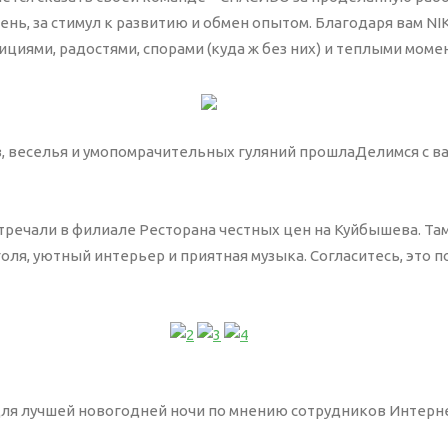
llback-сервис
нь, за стимул к развитию и обмен опытом. Благодаря вам NI
зервное копирование
ициями, радостями, спорами (куда ж без них) и теплыми моме
стинг и домен
info@nika-web.ru
щита от вирусов
, веселья и умопомрачительных гуляний прошлаДелимся с в
тречали в филиале Ресторана честных цен на Куйбышева. Там
ля, уютный интерьер и приятная музыка. Согласитесь, это 
для лучшей новогодней ночи по мнению сотрудников Интерн