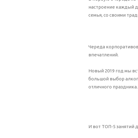
Ca
настроение каждый де
Ре
семья, со своими трад
Хо
За
Череда корпоративов
впечатлений.
Новый 2019 год мы вс
большой выбор алкого
отличного праздника.
И вот ТОП-5 занятий 