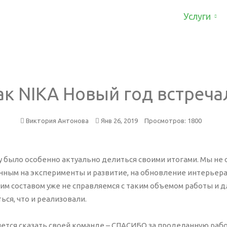
Услуги
Ко
литика
Другие услуги
До
б-аналитика
ак
NIKA
Новый
год
встреча
Ис
Оф
ллтрекинг
Се
дит сайта
Виктория Антонова
Янв 26, 2019
Просмотров: 1800
Кл
дит контекстной рекламы
От
FA
ду было особенно актуально делиться своими итогами. Мы не 
ты
нным на эксперименты и развитие, на обновление интерьера
им составом уже не справляемся с таким объемом работы и 
здание
ся, что и реализовали.
ддержка
-line консультант
ется сказать своей команде – СПАСИБО за проделанную работ