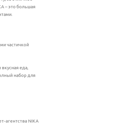
закажете ведение рекламы,
KA – это большая
стоимость данной услуги
нтами.
составит 10 000 р.
ами частичкой
 вкусная еда,
полный набор для
ет-агентства NIKA