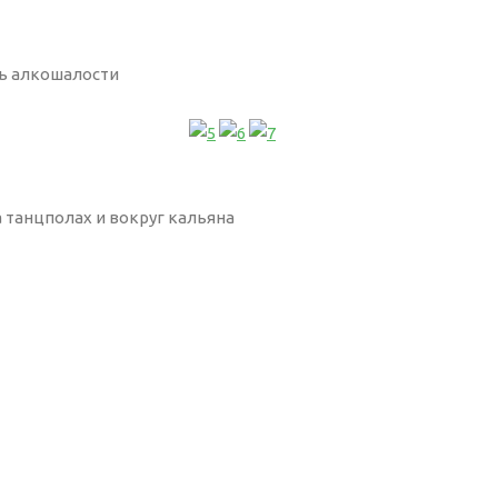
ь алкошалости
а танцполах и вокруг кальяна