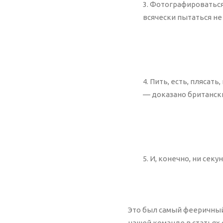
3. Фотографироваться 
всячески пытаться не
4. Пить, есть, пляса
— доказано британск
5. И, конечно, ни секу
Это был самый фееричный 
нашей команде в статьях 