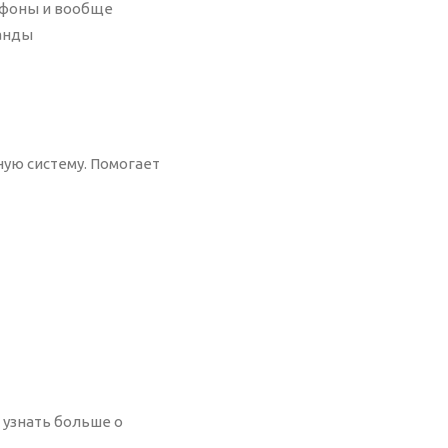
лефоны и вообще
манды
ную систему. Помогает
 узнать больше о