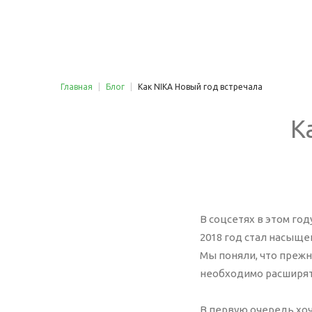
Главная
|
Блог
|
Как NIKA Новый год встречала
Трафик
Ана
Контекстная реклама
Ве
К
Яндекс Директ
Ко
Google AdWords
Ау
Ретаргетинг (ремаркетинг)
Ау
Реклама в соцсетях
В соцсетях в этом го
Медийная реклама
Сай
2018 год стал насыще
Яндекс Маркет
Мы поняли, что прежн
Со
Видеореклама YouTube
необходимо расширять
По
Поисковое продвижение
On
Таргетированная реклама
В первую очередь хоч