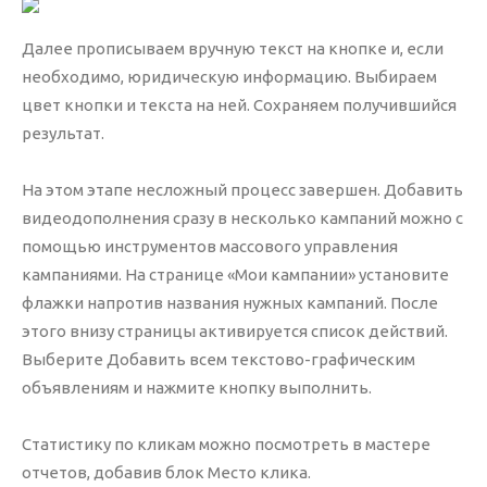
Далее прописываем вручную текст на кнопке и, если
info@nika-web.ru
необходимо, юридическую информацию. Выбираем
цвет кнопки и текста на ней. Сохраняем получившийся
результат.
На этом этапе несложный процесс завершен. Добавить
Акции
видеодополнения сразу в несколько кампаний можно с
Аудит
помощью инструментов массового управления
кампаниями. На странице «Мои кампании» установите
Аудит ваших рекламных кампаний Яндекс
флажки напротив названия нужных кампаний. После
Директ или Google AdWords проводится
этого внизу страницы активируется список действий.
БЕСПЛАТНО, если в дальнейшем вы
Выберите Добавить всем текстово-графическим
решите доверить их ведение нам.
объявлениям и нажмите кнопку выполнить.
В случае, если после проведения аудита вы не
Статистику по кликам можно посмотреть в мастере
закажете ведение рекламы, стоимость данной
отчетов, добавив блок Место клика.
услуги составит 10 000 р.