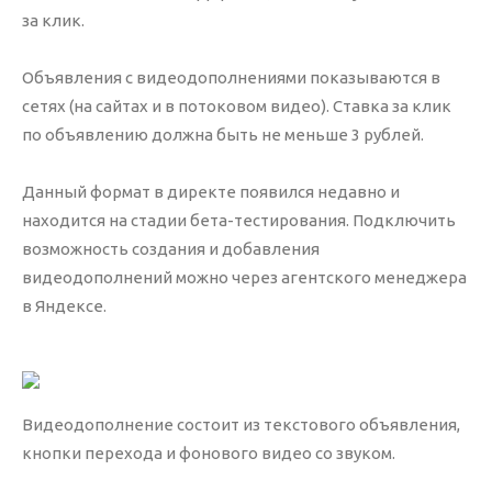
за клик.
Таргетированная реклама
Объявления с видеодополнениями показываются в
Аналитика
сетях (на сайтах и в потоковом видео). Ставка за клик
по объявлению должна быть не меньше 3 рублей.
Веб-аналитика
Коллтрекинг
Данный формат в директе появился недавно и
Аудит сайта
находится на стадии бета-тестирования. Подключить
Аудит контекстной рекламы
возможность создания и добавления
видеодополнений можно через агентского менеджера
в Яндексе.
Сайты
Создание
Видеодополнение состоит из текстового объявления,
Поддержка
кнопки перехода и фонового видео со звуком.
On-line консультант
Callback-сервис