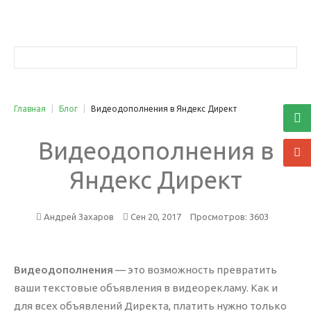
Услуги
Трафик
Главная
|
Блог
|
Видеодополнения в Яндекс Директ
Контекстная реклама
Видеодополнения
в
Яндекс Директ
Яндекс
Директ
Google AdWords
Ретаргетинг (ремаркетинг)
Андрей Захаров
Сен 20, 2017
Просмотров: 3603
Реклама в соцсетях
Медийная реклама
Яндекс Маркет
Видеодополнения
— это возможность превратить
Видеореклама YouTube
ваши текстовые объявления в видеорекламу. Как и
для всех объявлений Директа, платить нужно только
Поисковое продвижение