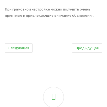
При грамотной настройке можно получить очень
приятные и привлекающие внимание объявления.
О нас
Компания
Следующая
Предыдущая
Документы
История
Офис
Контекстная реклама
Яндекс Директ
Видеореклама
Сертификаты
Клиенты
Отзывы
FAQ
Кейсы
Блог