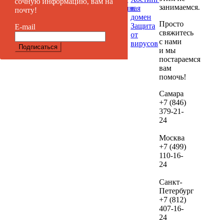
сочную информацию, вам на
занимаемся.
Таргетированная
и
почту!
если
реклама
домен
дал
Просто
Защита
E-mail
вы
свяжитесь
от
реши
с нами
вирусов
и мы
их
постараемся
веде
вам
нам.
помочь!
В сл
Самара
+7 (846)
если
379-21-
посл
24
про
ауди
Москва
не
+7 (499)
зака
110-16-
24
веде
рекл
Санкт-
сто
Петербург
дан
+7 (812)
услу
407-16-
сост
24