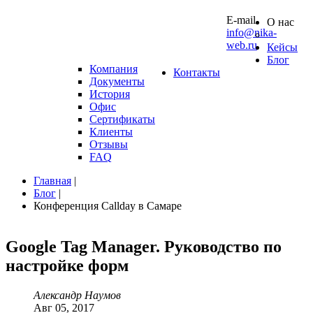
10 0
E-mail
О нас
info@nika-
web.ru
Кейсы
Блог
Компания
Контакты
Документы
История
Офис
Сертификаты
Клиенты
Отзывы
FAQ
Главная
|
Блог
|
Конференция Callday в Самаре
Google
Tag
Manager.
Руководство
по
настройке
форм
Александр Наумов
Авг 05, 2017