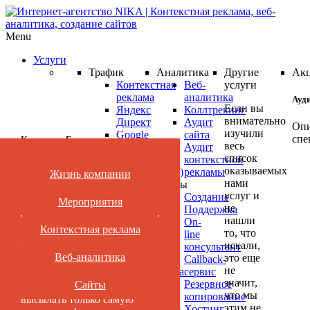
Menu
Услуги
Трафик
Аналитика
Другие
Ак
Контекстная
Веб-
услуги
реклама
аналитика
Ауд
Если вы
Яндекс
Коллтрекинг
внимательно
Директ
Аудит
Опи
изучили
Google
сайта
спе
Категории Блога
весь
AdWords
Аудит
список
Ретаргетинг
контекстной
оказываемых
(ремаркетинг)
рекламы
Жизнь компании
Нет времени читать?
Ауд
нами
Реклама
Сайты
ваш
услуг и
в
Создание
Мероприятия
не
кам
Подпишись
соцсетях
Поддержка
нашли
Медийная
On-
Янд
Контекстная реклама
то, что
реклама
line
Нет времени
Дир
искали,
Яндекс
консультант
или
читать?
Веб-аналитика
это еще
Маркет
Callback-
Goo
не
Видеореклама
сервис
AdW
значит,
YouTube
Резервное
Сайты
Подпишитесь и мы будем
что мы
про
Поисковое
копирование
высылать только самую
этим не
продвижение
Хостинг
БЕС