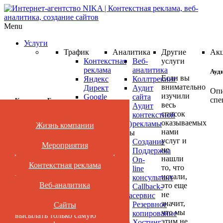
Menu
Услуги
Трафик
Аналитика
Другие
Ак
Контекстная
Веб-
услуги
реклама
аналитика
Ауд
Если вы
Яндекс
Коллтрекинг
внимательно
Директ
Аудит
Опи
изучили
Google
сайта
спе
Категории Блога
весь
AdWords
Аудит
список
Ретаргетинг
контекстной
оказываемых
(ремаркетинг)
рекламы
Жизнь компании
Нет времени читать?
Ауд
нами
Реклама
Сайты
ваш
услуг и
в
Создание
Мероприятия
не
кам
Подпишись
соцсетях
Поддержка
нашли
Медийная
On-
Янд
Контекстная реклама
то, что
реклама
line
Нет времени
Дир
искали,
Яндекс
консультант
или
читать?
Веб-аналитика
это еще
Маркет
Callback-
Goo
не
Видеореклама
сервис
AdW
значит,
YouTube
Резервное
Сайты
Подпишитесь и мы будем
что мы
про
Поисковое
копирование
высылать только самую
этим не
продвижение
Хостинг
БЕС