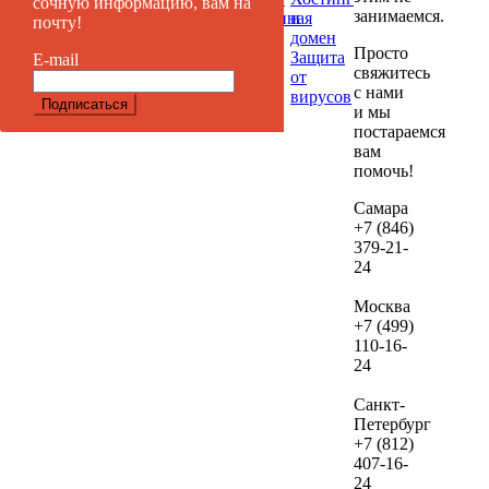
сочную информацию, вам на
занимаемся.
Таргетированная
и
почту!
если
реклама
домен
дал
Просто
Защита
E-mail
вы
свяжитесь
от
реши
с нами
вирусов
и мы
их
постараемся
веде
вам
нам.
помочь!
В сл
Самара
+7 (846)
если
379-21-
посл
24
про
ауди
Москва
не
+7 (499)
зака
110-16-
24
веде
рекл
Санкт-
сто
Петербург
дан
+7 (812)
услу
407-16-
сост
24