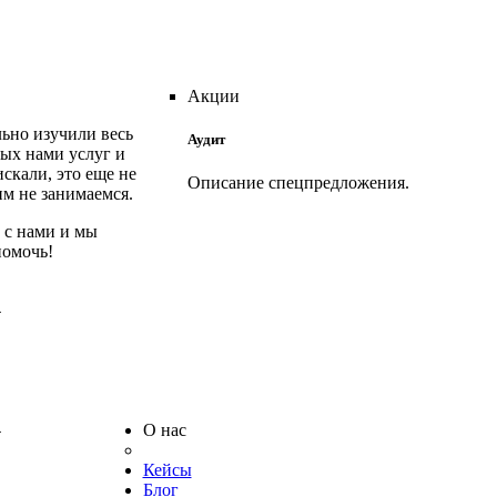
Акции
ьно изучили весь
Аудит
ых нами услуг и
искали, это еще не
Описание спецпредложения.
им не занимаемся.
 с нами и мы
Аудит ваших рекламных кампаний Яндекс
помочь!
Директ или Google AdWords проводится
БЕСПЛАТНО, если в дальнейшем вы
4
решите доверить их ведение нам.
В случае, если после проведения аудита вы
не закажете ведение рекламы, стоимость
данной услуги составит 10 000 р.
4
О нас
Кейсы
Блог