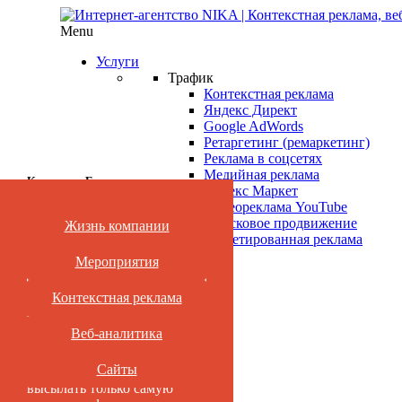
Menu
Услуги
Трафик
Контекстная реклама
Яндекс Директ
Google AdWords
Ретаргетинг (ремаркетинг)
Реклама в соцсетях
Медийная реклама
Категории Блога
Яндекс Маркет
Видеореклама YouTube
Поисковое продвижение
Жизнь компании
Нет времени читать?
Таргетированная реклама
Мероприятия
Подпишись
Контекстная реклама
Нет времени
читать?
Веб-аналитика
Сайты
Подпишитесь и мы будем
высылать только самую