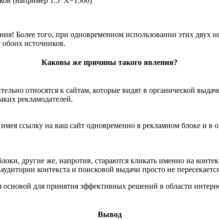
ликов (например 1.5*X=1500)
ния! Более того, при одновременном использовании этих двух 
 обоих источников.
Каковы же причины такого явления?
тельно относятся к сайтам, которые видят в органической выдач
таких рекламодателей.
, имея ссылку на ваш сайт одновременно в рекламном блоке и в 
локи, другие же, напротив, стараются кликать именно на контек
ь аудитории контекста и поисковой выдачи просто не пересекается
ся основой для принятия эффективных решений в области интерн
Вывод