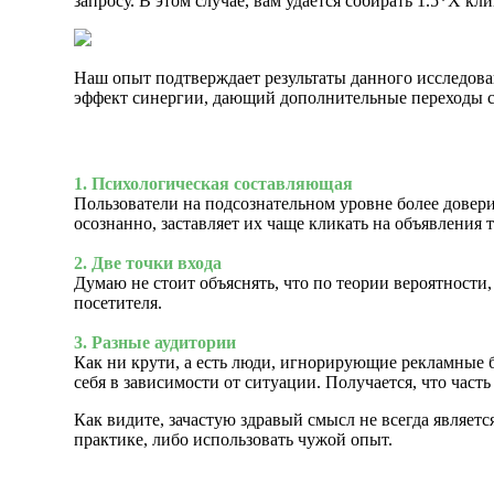
запросу. В этом случае, вам удается собирать 1.5*X к
Наш опыт подтверждает результаты данного исследова
эффект синергии, дающий дополнительные переходы с
1. Психологическая составляющая
Пользователи на подсознательном уровне более довери
осознанно, заставляет их чаще кликать на объявления 
2. Две точки входа
Думаю не стоит объяснять, что по теории вероятности
посетителя.
3. Разные аудитории
Как ни крути, а есть люди, игнорирующие рекламные б
себя в зависимости от ситуации. Получается, что част
Как видите, зачастую здравый смысл не всегда являет
практике, либо использовать чужой опыт.