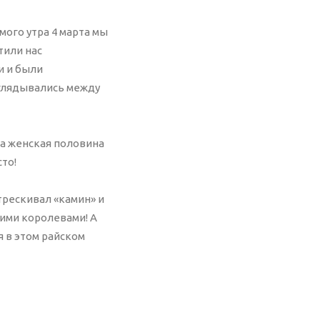
амого утра 4 марта мы
тили нас
и и были
глядывались между
аша женская половина
то!
отрескивал «камин» и
щими королевами! А
 в этом райском