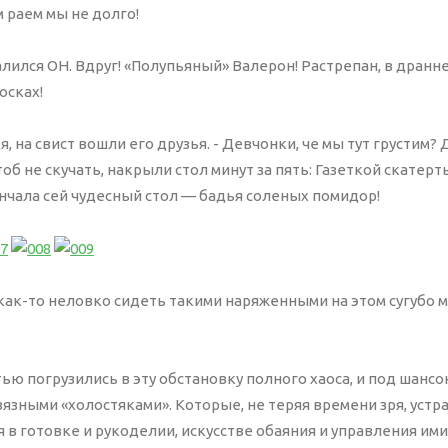
 раем мы не долго!
лился ОН. Вдруг! «Полупьяный» Валерон! Растрепан, в дранн
осках!
я, на свист вошли его друзья. - Девчонки, че мы тут грустим?
тоб не скучать, накрыли стол минут за пять: Газеткой скатерт
нчала сей чудесный стол — бадья соленых помидор!
как-то неловко сидеть такими наряженными на этом сугубо 
ью погрузились в эту обстановку полного хаоса, и под шансо
язными «холостяками». Которые, не теряя времени зря, устр
 в готовке и рукоделии, искусстве обаяния и управления ими