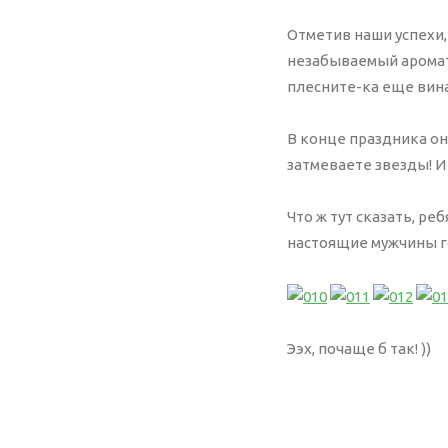
Отметив наши успехи
незабываемый аромат.
плесните-ка еще вина
В конце праздника он
затмеваете звезды! И
Что ж тут сказать, ре
настоящие мужчины г
Ээх, почаще б так! ))