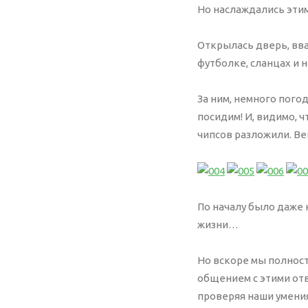
Но наслаждались этим
Открылась дверь, вва
футболке, сланцах и н
За ним, немного погод
посидим! И, видимо, ч
чипсов разложили. Ве
По началу было даже 
жизни…
Но вскоре мы полност
общением с этими отв
проверяя наши умения