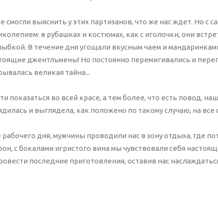
k-сервис
е смогли выяснить у этих партизанов, что же нас ждет. Но с с
ное копирование
колепием: в рубашках и костюмах, как с иголочки, они встре
г и домен
info@nika-web.ru
ыбкой. В течение дня угощали вкусным чаем и мандаринкам
 от вирусов
тоящие джентльмены! Но постоянно перемигивались и пере
крывалась великая тайна...
и показаться во всей красе, а тем более, что есть повод, н
дилась и выглядела, как положено по такому случаю, на все с
е рабочего дня, мужчины проводили нас в зону отдыха, где п
он, с бокалами игристого вина мы чувствовали себя настоя
овести последние приготовления, оставив нас наслаждаться