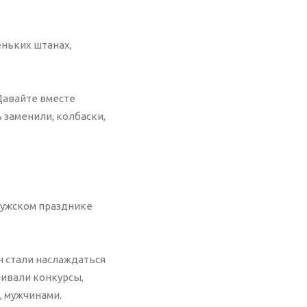
еньких штанах,
 Давайте вместе
ь заменили, колбаски,
мужском празднике
н стали наслаждаться
аивали конкурсы,
, мужчинами.