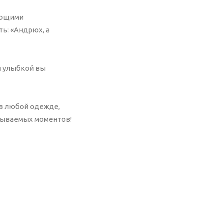
ающими
ть: «Андрюх, а
й улыбкой вы
и в любой одежде,
бываемых моментов!