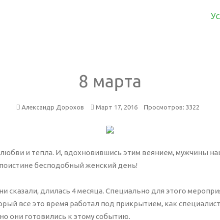
Ус
ика
Другие услуги
8
марта
алитика
екинг
Александр Дорохов
Март 17, 2016
Просмотров: 3322
сайта
контекстной рекламы
 любви и тепла. И, вдохновившись этим веянием, мужчины н
 поистине бесподобный женский день!
ие
они сказали, длилась 4 месяца. Специально для этого меропр
ржка
орый все это время работал под прикрытием, как специалис
 консультант
о они готовились к этому событию.