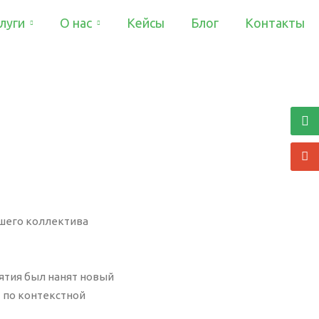
луги
О нас
Кейсы
Блог
Контакты
Компания
Акции
Документы
Аудит
История
Офис
Аудит ваших рекламных кампаний
Сертификаты
Яндекс Директ или Google
Клиенты
AdWords проводится БЕСПЛАТНО,
Отзывы
если в дальнейшем вы
FAQ
ашего коллектива
решите доверить их ведение нам.
В случае, если после проведения
иятия был нанят новый
аудита вы не закажете ведение
т по контекстной
рекламы, стоимость данной услуги
составит 10 000 р.