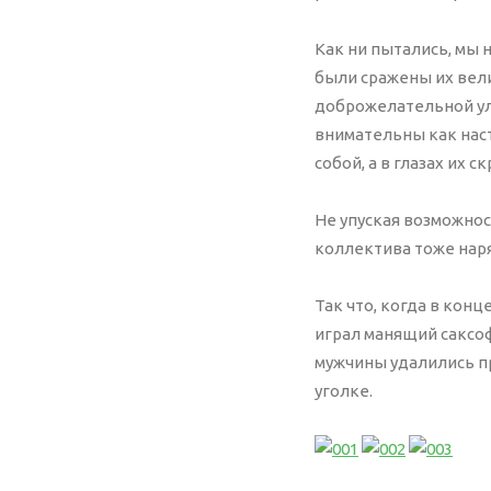
Callbac
Как ни пытались, мы н
Резерв
были сражены их вели
Хостин
доброжелательной ул
Защита
внимательны как нас
собой, а в глазах их с
Не упуская возможност
коллектива тоже наря
Так что, когда в конц
играл манящий саксоф
мужчины удалились пр
уголке.