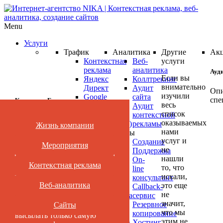
Menu
Услуги
Трафик
Аналитика
Другие
Ак
Контекстная
Веб-
услуги
реклама
аналитика
Ауд
Если вы
Яндекс
Коллтрекинг
внимательно
Директ
Аудит
Опи
изучили
Google
сайта
спе
Категории Блога
весь
AdWords
Аудит
список
Ретаргетинг
контекстной
оказываемых
(ремаркетинг)
рекламы
Жизнь компании
Нет времени читать?
Ауд
нами
Реклама
Сайты
ваш
услуг и
в
Создание
Мероприятия
не
кам
Подпишись
соцсетях
Поддержка
нашли
Медийная
On-
Янд
Контекстная реклама
то, что
реклама
line
Нет времени
Дир
искали,
Яндекс
консультант
или
читать?
Веб-аналитика
это еще
Маркет
Callback-
Goo
не
Видеореклама
сервис
AdW
значит,
YouTube
Резервное
Сайты
Подпишитесь и мы будем
что мы
про
Поисковое
копирование
высылать только самую
этим не
продвижение
Хостинг
БЕС