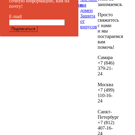
сочную информацию, вам на
занимаемся.
Таргетированная
и
почту!
если
реклама
домен
дал
Просто
Защита
E-mail
вы
свяжитесь
от
реши
с нами
вирусов
и мы
их
постараемся
веде
вам
нам.
помочь!
В сл
Самара
+7 (846)
если
379-21-
посл
24
про
ауди
Москва
не
+7 (499)
зака
110-16-
24
веде
рекл
Санкт-
сто
Петербург
дан
+7 (812)
услу
407-16-
сост
24