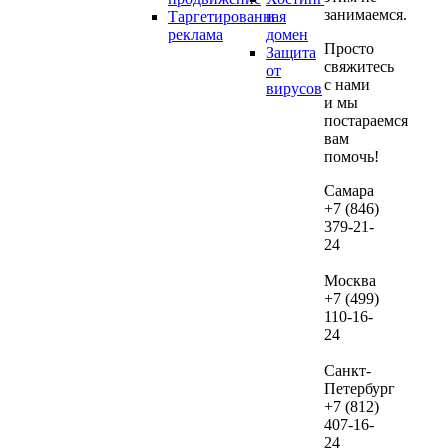
занимаемся.
Таргетированная
и
если
реклама
домен
дал
Просто
Защита
вы
свяжитесь
от
реши
с нами
вирусов
и мы
их
постараемся
веде
вам
нам.
помочь!
В сл
Самара
+7 (846)
если
379-21-
посл
24
про
ауди
Москва
не
+7 (499)
зака
110-16-
24
веде
рекл
Санкт-
сто
Петербург
дан
+7 (812)
услу
407-16-
сост
24