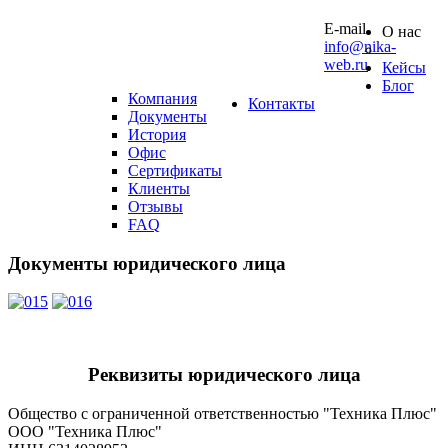
10 0
E-mail
О нас
info@nika-
web.ru
Кейсы
Блог
Компания
Контакты
Документы
История
Офис
Сертификаты
Клиенты
Отзывы
FAQ
Документы
юридического
лица
Реквизиты юридического лица
Общество с ограниченной ответственностью "Техника Плюс"
ООО "Техника Плюс"