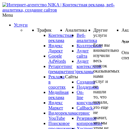
Menu
Услуги
Трафик
Аналитика
Другие
Ак
Контекстная
Веб-
услуги
реклама
аналитика
Ауд
Если вы
Яндекс
Коллтрекинг
внимательно
Директ
Аудит
Опи
изучили
Google
сайта
спе
весь
AdWords
Аудит
список
Ретаргетинг
контекстной
оказываемых
(ремаркетинг)
рекламы
Ауд
нами
Реклама
Сайты
ваш
услуг и
в
Создание
не
кам
соцсетях
Поддержка
нашли
Медийная
On-
Янд
то, что
реклама
line
Дир
искали,
Яндекс
консультант
или
это еще
Маркет
Callback-
Goo
не
Видеореклама
сервис
AdW
значит,
YouTube
Резервное
что мы
про
Поисковое
копирование
этим не
продвижение
Хостинг
БЕС