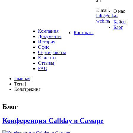
24
10 0
E-mail
О нас
info@nika-
web.ru
Кейсы
Блог
Компания
Контакты
Документы
История
Офис
Сертификаты
Клиенты
Отзывы
FAQ
Главная
|
Теги
|
Коллтрекинг
Блог
Конференция
Callday
в
Самаре