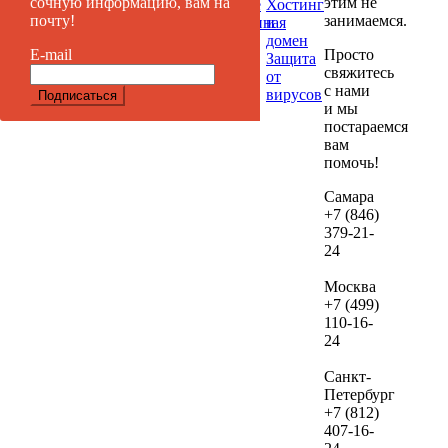
этим не
сочную информацию, вам на
продвижение
Хостинг
БЕС
занимаемся.
почту!
Таргетированная
и
если
реклама
домен
дал
Просто
E-mail
Защита
вы
свяжитесь
от
реши
с нами
вирусов
и мы
их
постараемся
веде
вам
нам.
помочь!
В сл
Самара
+7 (846)
если
379-21-
посл
24
про
ауди
Москва
не
+7 (499)
зака
110-16-
24
веде
рекл
Санкт-
сто
Петербург
дан
+7 (812)
услу
407-16-
сост