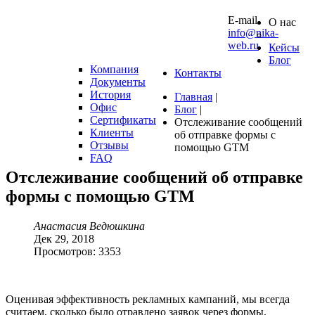
10 0
E-mail
О нас
info@nika-
web.ru
Кейсы
Блог
Компания
Контакты
Документы
История
Главная
|
Офис
Блог
|
Сертификаты
Отслеживание сообщений
Клиенты
об отправке формы с
Отзывы
помощью GTM
FAQ
Отслеживание
сообщений
об
отправке
формы
с
помощью
GTM
Анастасия Ведюшкина
Дек 29, 2018
Просмотров: 3353
Оценивая эффективность рекламных кампаний, мы всегда
считаем, сколько было отравлено заявок через формы,