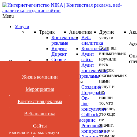
Menu
Услуги
Трафик
Аналитика
Другие
Ак
Контекстная
Веб-
услуги
реклама
аналитика
Ауд
Если вы
Яндекс
Коллтрекинг
внимательно
Директ
Аудит
Опи
изучили
Google
сайта
спе
Категории Блога
весь
AdWords
Аудит
список
Ретаргетинг
контекстной
оказываемых
(ремаркетинг)
рекламы
Жизнь компании
Нет времени читать?
Ауд
нами
Реклама
Сайты
ваш
услуг и
в
Создание
Мероприятия
не
кам
Подпишись
соцсетях
Поддержка
нашли
Медийная
On-
Янд
Контекстная реклама
то, что
реклама
line
Нет времени
Дир
искали,
Яндекс
консультант
или
читать?
Веб-аналитика
это еще
Маркет
Callback-
Goo
не
Видеореклама
сервис
AdW
значит,
YouTube
Резервное
Сайты
Подпишитесь и мы будем
что мы
про
Поисковое
копирование
высылать только самую
этим не
продвижение
Хостинг
БЕС