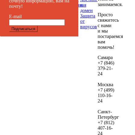
сочную информацию, вам на
занимаемся.
Таргетированная
и
почту!
если
реклама
домен
дал
Просто
Защита
E-mail
вы
свяжитесь
от
реши
с нами
вирусов
и мы
их
постараемся
веде
вам
нам.
помочь!
В сл
Самара
+7 (846)
если
379-21-
посл
24
про
ауди
Москва
не
+7 (499)
зака
110-16-
24
веде
рекл
Санкт-
сто
Петербург
дан
+7 (812)
услу
407-16-
сост
24